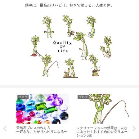
熱中は、最高のリハビリ。好きで整える、人生と体。
ブログ
ブログ
ブ
天然石ブレスの作り方
レクリエーションの効果はこんな
実
〜好きなことがリハビリになる〜
にあった！おすすめのレクリエー
で
ション5選
お