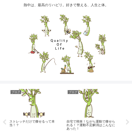
熱中は、最高のリハビリ。好きで整える、人生と体。
ブログ
ブログ
ら運動で痩せら
レクリエーションの効果はこんな
認知症の理解（脳血管性認知
解消はこんなに
にあった！おすすめのレクリエー
編）
ション5選