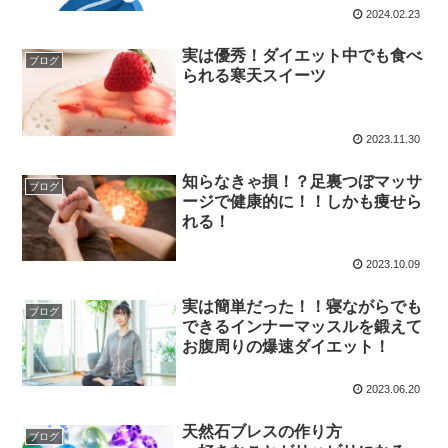
2024.02.23
実は優秀！ダイエット中でも食べ
ブログ
られる寒天スイーツ
2023.11.30
知らなきゃ損！？足裏つぼマッサ
ブログ
ージで健康的に！！しかも痩せら
れる！
2023.10.09
実は簡単だった！！寝ながらでも
ブログ
できるインナーマッスルを鍛えて
お腹周りの爆速ダイエット！
2023.06.20
天然石ブレスの作り方
ブログ