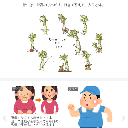
熱中は、最高のリハビリ。好きで整える、人生と体。
ブログ
ブログ
ブ
運動しなくても痩せるって本
レ
当！？運動が苦手な人でも毎日の
に
習慣で痩せることができる！！
ショ