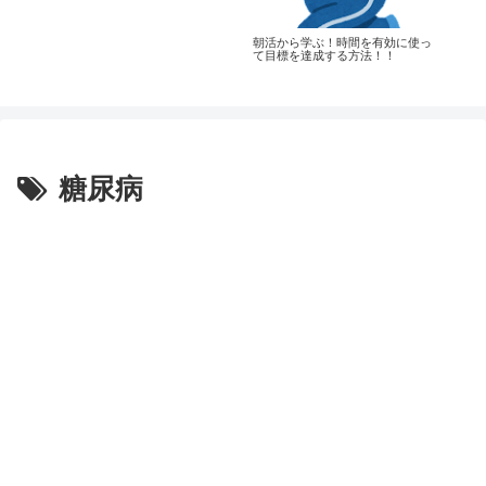
能
朝活から学ぶ！時間を有効に使っ
予
て目標を達成する方法！！
糖尿病