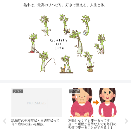
熱中は、最高のリハビリ。好きで整える、人生と体。
ブログ
ブログ
ブ
認知症の中核症状と周辺症状って
運動しなくても痩せるって本
実
何？症状の違いを解説！
当！？運動が苦手な人でも毎日の
で
習慣で痩せることができる！！
お